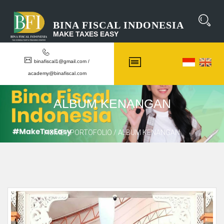
Cari
BINA FISCAL INDONESIA
Artikel
MAKE TAXES EASY
Disini...
binafiscal1@gmail.com /
academy@binafiscal.com
ALBUM KENANGAN
HOME
/
PORTOFOLIO
/ ALBUM KENANGAN